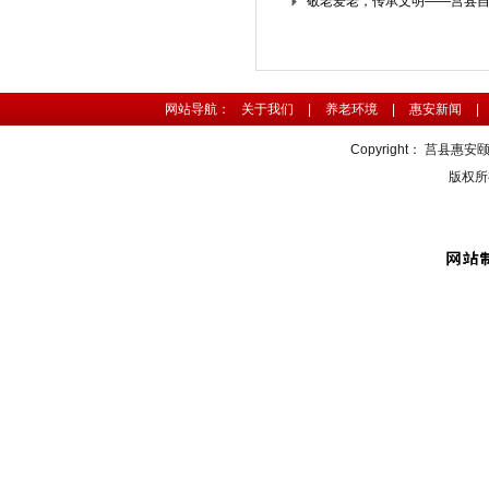
敬老爱老，传承文明——莒县自然
网站导航：
关于我们
|
养老环境
|
惠安新闻
|
Copyright：
莒县惠安
版权所有 