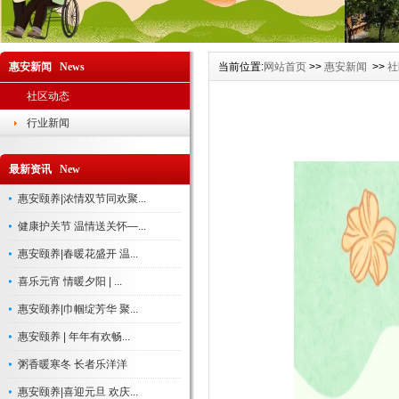
惠安新闻 News
当前位置:
网站首页
>>
惠安新闻
>>
社
社区动态
行业新闻
最新资讯 New
惠安颐养|浓情双节同欢聚...
健康护关节 温情送关怀—...
惠安颐养|春暖花盛开 温...
喜乐元宵 情暖夕阳 | ...
惠安颐养|巾帼绽芳华 聚...
惠安颐养 | 年年有欢畅...
粥香暖寒冬 长者乐洋洋
惠安颐养|喜迎元旦 欢庆...