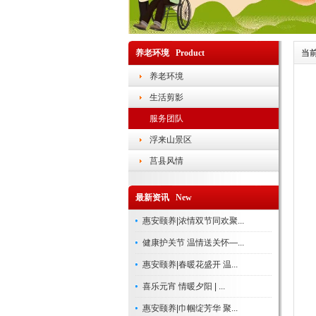
养老环境 Product
当前
养老环境
生活剪影
服务团队
浮来山景区
莒县风情
最新资讯 New
惠安颐养|浓情双节同欢聚...
健康护关节 温情送关怀—...
惠安颐养|春暖花盛开 温...
喜乐元宵 情暖夕阳 | ...
惠安颐养|巾帼绽芳华 聚...