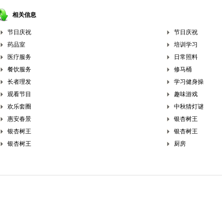
相关信息
节日庆祝
节日庆祝
药品室
培训学习
医疗服务
日常照料
餐饮服务
修马桶
长者理发
学习健身操
观看节目
趣味游戏
欢乐套圈
中秋猜灯谜
惠安春景
银杏树王
银杏树王
银杏树王
银杏树王
厨房