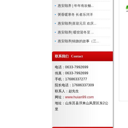
惠安颐养 | 年年有欢畅...
粥香暖寒冬 长者乐洋洋
惠安颐养|喜迎元旦 欢庆...
惠安颐养| 暖饺迎冬至 ...
惠安颐养|锦旗的故事（三...
联系我们 Contact
电话：0633-7992699
传真：0633-7992699
手机：17686337277
院长电话：17686337309
联系人：赵先生
网址：
www.huian99.com
地址：山东莒县浮来山风景区东2公
里