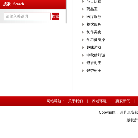
节日庆祝
搜索 Search
药品室
医疗服务
餐饮服务
制作美食
学习健身操
趣味游戏
中秋猜灯谜
银杏树王
银杏树王
网站导航：
关于我们
|
养老环境
|
惠安新闻
|
Copyright：
莒县惠安
版权所有 