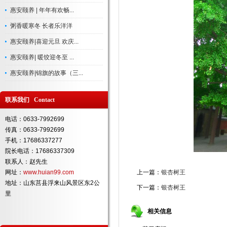
惠安颐养 | 年年有欢畅...
粥香暖寒冬 长者乐洋洋
惠安颐养|喜迎元旦 欢庆...
惠安颐养| 暖饺迎冬至 ...
惠安颐养|锦旗的故事（三...
联系我们 Contact
电话：0633-7992699
传真：0633-7992699
手机：17686337277
院长电话：17686337309
联系人：赵先生
网址：
www.huian99.com
上一篇：
银杏树王
地址：山东莒县浮来山风景区东2公
下一篇：
银杏树王
里
相关信息