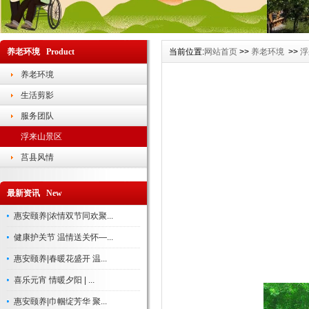
养老环境 Product
当前位置:
网站首页
>>
养老环境
>>
浮
养老环境
生活剪影
服务团队
浮来山景区
莒县风情
最新资讯 New
惠安颐养|浓情双节同欢聚...
健康护关节 温情送关怀—...
惠安颐养|春暖花盛开 温...
喜乐元宵 情暖夕阳 | ...
惠安颐养|巾帼绽芳华 聚...