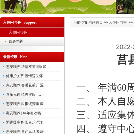
入住问与答 Support
当前位置:
网站首页
>>
入住问与答
>>
入住问与答
服务精神
202
莒
最新资讯 New
惠安颐养|浓情双节同欢聚...
健康护关节 温情送关怀—...
一、
年满
60
惠安颐养|春暖花盛开 温...
喜乐元宵 情暖夕阳 | ...
二、
本人自
惠安颐养|巾帼绽芳华 聚...
三、
适应集
惠安颐养 | 年年有欢畅...
粥香暖寒冬 长者乐洋洋
四、
遵守中
惠安颐养|喜迎元旦 欢庆...