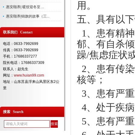
用。
惠安颐养| 暖饺迎冬至 ...
五、
具有以下
惠安颐养|锦旗的故事（三...
1
、
患有精神
联系我们 Contact
郁、有自杀倾
电话：0633-7992699
传真：0633-7992699
躁/焦虑症状
手机：17686337277
院长电话：17686337309
2
、
患有传染
联系人：赵先生
网址：
www.huian99.com
核等；
地址：山东莒县浮来山风景区东2公
里
3
、
患有严重
4
、
处于疾病
搜索 Search
5
、
患有严重